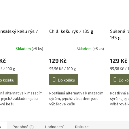
nsálský kešu rýs /
Chilli kešu rýs / 135 g
Sušené ra
135 g
Skladem
(>5 ks)
Skladem
(>5 ks)
Kč
129 Kč
129 Kč
Měrná
Měrná
Kč / 100 g
95,56 Kč / 100 g
95,56 Kč / 
cena:
cena:
o košíku
Do košíku
Do ko
nná alternativa k mazacím
Rostlinná alternativa k mazacím
Rostlinná 
 jejichž základem jsou
sýrům, jejichž základem jsou
sýrům, jej
ové kešu
výběrové kešu
výběrové 
s
Podobné (8)
Hodnocení
Diskuze