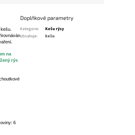
Doplňkové parametry
Kategorie
:
Kešu rýsy
 kešu.
přirovnáván
obsahuje
:
kešu
vaření.
tum na
žený rýs
pochoutkové
oviny: 6