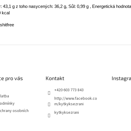
: 43,1 g z toho nasycených: 36,2 g, Sůl: 0,99 g , Energetická hodnot
0 kcal
shitfree
e pro vás
Kontakt
Instagr
+420 603 773 843
latba
http://www.facebook.co
podmínky
m/kytkyksezrani
chrany osobních
kytkyksezrani