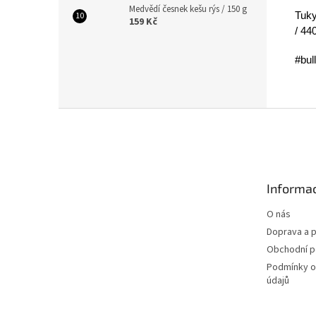
Medvědí česnek kešu rýs / 150 g
Tuky
159 Kč
/ 44
#bull
Z
á
p
a
t
Informac
í
O nás
Doprava a p
Obchodní 
Podmínky o
údajů