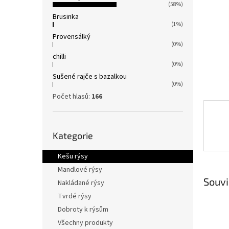
n
(58%)
e
Brusinka
(1%)
l
Provensálký
(0%)
chilli
(0%)
Sušené rajče s bazalkou
(0%)
Počet hlasů:
166
Přeskočit
Kategorie
kategorie
Kešu rýsy
Mandlové rýsy
Souvi
Nakládané rýsy
Tvrdé rýsy
Dobroty k rýsům
Všechny produkty