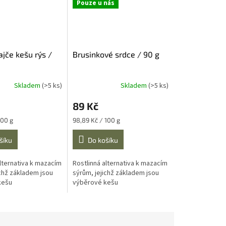
Pouze u nás
jče kešu rýs /
Brusinkové srdce / 90 g
Skladem
(>5 ks)
Skladem
(>5 ks)
89 Kč
Měrná
100 g
98,89 Kč / 100 g
cena:
šíku
Do košíku
alternativa k mazacím
Rostlinná alternativa k mazacím
ichž základem jsou
sýrům, jejichž základem jsou
kešu
výběrové kešu