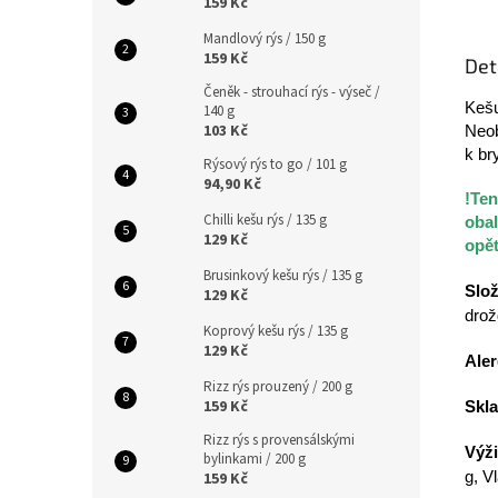
159 Kč
Mandlový rýs / 150 g
159 Kč
Det
Čeněk - strouhací rýs - výseč /
Kešu
140 g
103 Kč
Neob
k br
Rýsový rýs to go / 101 g
94,90 Kč
!Ten
Chilli kešu rýs / 135 g
obal
129 Kč
opě
Brusinkový kešu rýs / 135 g
Slož
129 Kč
drož
Koprový kešu rýs / 135 g
129 Kč
Aler
Rizz rýs prouzený / 200 g
159 Kč
Skla
Rizz rýs s provensálskými
Výži
bylinkami / 200 g
g, V
159 Kč