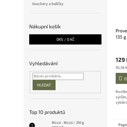
Vouchery a balíčky
Nákupní košík
Prove
135 g
0
KS /
0 KČ
129 
Vyhledávání
Měrná
95,56 
cena:
D
HLEDAT
Rostli
sýrům,
výběr
Top 10 produktů
Mozzi - Mozzi / 250 g
Popi