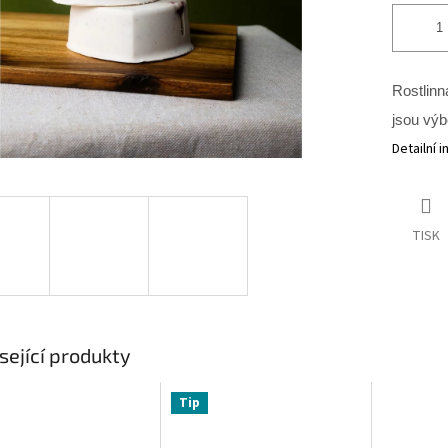
Rostlinn
jsou vý
Detailní 
TISK
sející produkty
Tip