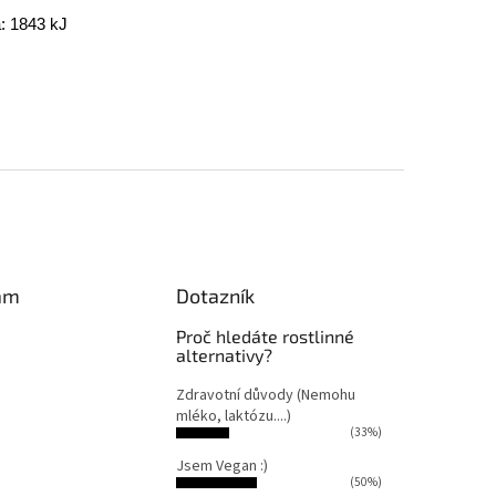
a: 1843 kJ
am
Dotazník
Proč hledáte rostlinné
alternativy?
Zdravotní důvody (Nemohu
mléko, laktózu....)
(33%)
Jsem Vegan :)
(50%)