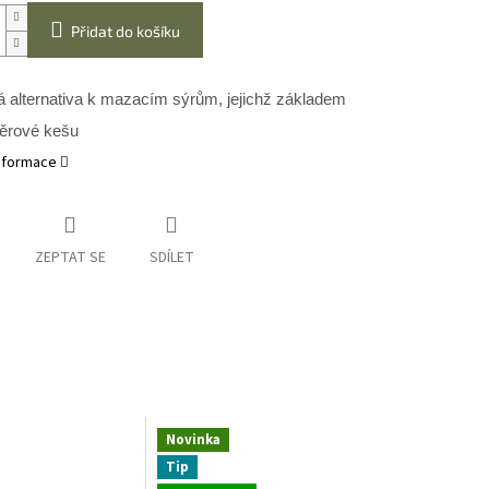
Přidat do košíku
á alternativa k mazacím sýrům, jejichž základem
běrové kešu
informace
ZEPTAT SE
SDÍLET
Novinka
Tip