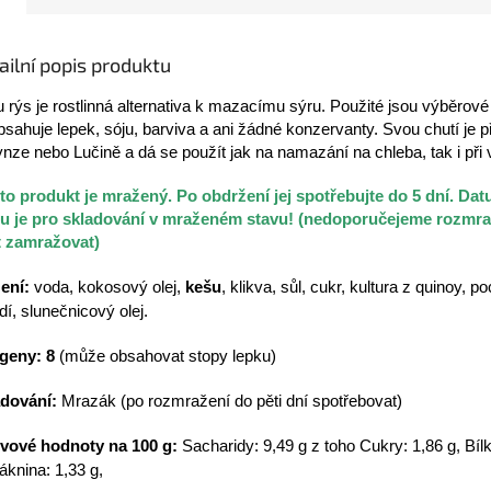
ailní popis produktu
 rýs je rostlinná alternativa k mazacímu sýru. Použité jsou výběrové
sahuje lepek, sóju, barviva a ani žádné konzervanty.
Svou chutí je 
ynze nebo Lučině a dá se použít jak na namazání na chleba, tak i při 
to produkt je mražený. Po obdržení jej spotřebujte do 5 dní. Da
u je pro skladování v mraženém stavu! (nedoporučejeme rozmra
t zamražovat)
ení:
voda, kokosový olej,
kešu
, klikva, sůl, cukr, kultura z quinoy, 
dí, slunečnicový olej.
geny: 8
(může obsahovat stopy lepku)
dování:
Mrazák (po rozmražení do pěti dní spotřebovat)
vové hodnoty na 100 g:
Sacharidy: 9,49 g z toho Cukry: 1,86 g, Bílk
láknina: 1,33 g,