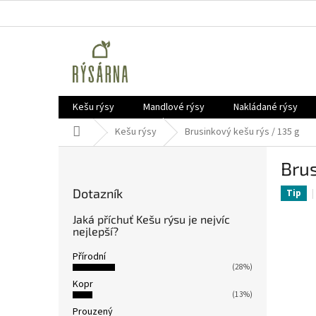
Přejít
na
obsah
Kešu rýsy
Mandlové rýsy
Nakládané rýsy
Domů
Kešu rýsy
Brusinkový kešu rýs / 135 g
P
Brus
o
s
Dotazník
Tip
t
r
Jaká příchuť Kešu rýsu je nejvíc
a
nejlepší?
n
Přírodní
n
(28%)
í
Kopr
p
(13%)
a
Prouzený