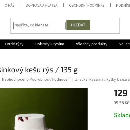
O NÁS
DOPRAVA A PLATBA
OBCHODNÍ PODMÍNKY
PODMÍN
HLEDAT
Tvrdé rýsy
Dobroty k rýsům
Všechny produkty
Vouche
inkový kešu rýs / 135 g
Průměrné
Neohodnoceno
Podrobnosti hodnocení
Značka:
Rýsárna / kytky k sežrá
hodnocení
produktu
129
je
0,0
Měrná
95,56 Kč 
z
cena:
5
Skla
hvězdiček.