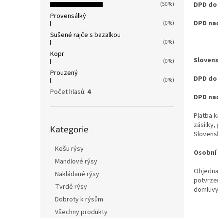
DPD do 
n
(50%)
e
Provensálký
DPD nad
(0%)
l
Sušené rajče s bazalkou
(0%)
Kopr
Slovens
(0%)
Prouzený
DPD do 
(0%)
Počet hlasů:
4
DPD nad
Platba k
Přeskočit
zásilky,
Kategorie
kategorie
Slovens
Kešu rýsy
Osobní 
Mandlové rýsy
Objedna
Nakládané rýsy
potvrze
Tvrdé rýsy
domluvy
Dobroty k rýsům
Všechny produkty