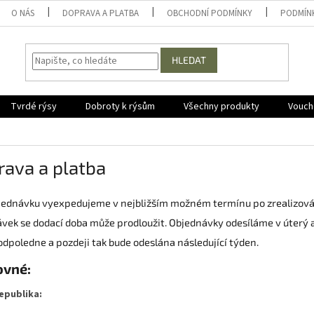
O NÁS
DOPRAVA A PLATBA
OBCHODNÍ PODMÍNKY
PODMÍN
HLEDAT
Tvrdé rýsy
Dobroty k rýsům
Všechny produkty
Vouche
rava a platba
jednávku vyexpedujeme v nejbližším možném termínu po zrealizován
vek se dodací doba může prodloužit. Objednávky odesíláme v úterý 
odpoledne a pozdeji tak bude odeslána následující týden.
ovné:
epublika: