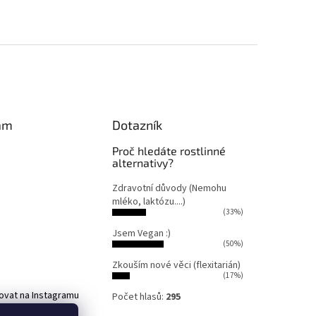
am
Dotazník
Proč hledáte rostlinné
alternativy?
Zdravotní důvody (Nemohu
mléko, laktózu....)
(33%)
Jsem Vegan :)
(50%)
Zkouším nové věci (flexitarián)
(17%)
ovat na Instagramu
Počet hlasů:
295