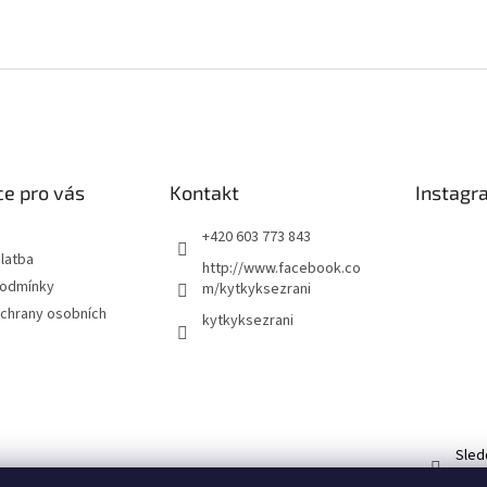
e pro vás
Kontakt
Instagr
+420 603 773 843
latba
http://www.facebook.co
podmínky
m/kytkyksezrani
chrany osobních
kytkyksezrani
Sled