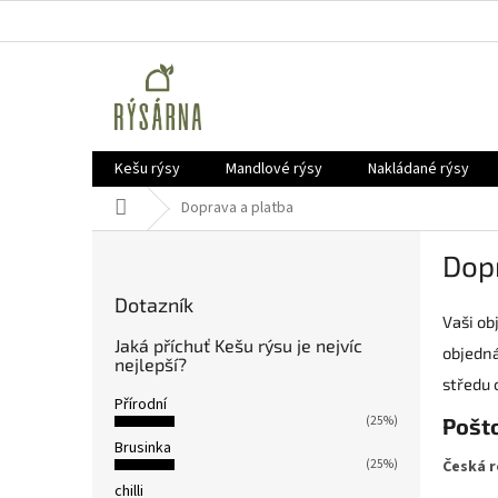
Přejít
na
obsah
Kešu rýsy
Mandlové rýsy
Nakládané rýsy
Domů
Doprava a platba
P
Dop
o
s
Dotazník
t
Vaši ob
r
Jaká příchuť Kešu rýsu je nejvíc
objedná
a
nejlepší?
středu 
n
Přírodní
n
(25%)
Pošt
í
Brusinka
p
Česká r
(25%)
a
chilli