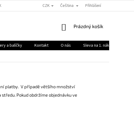
CZK
Čeština
KY OCHRANY OSOBNÍCH ÚDAJŮ
Přihlášení
NÁKUPNÍ
Prázdný košík
KOŠÍK
ry a balíčky
Kontakt
O nás
Sleva na 1. nákup 🔥
í platby. V případě většího množství
a středu. Pokud obdržíme objednávku ve