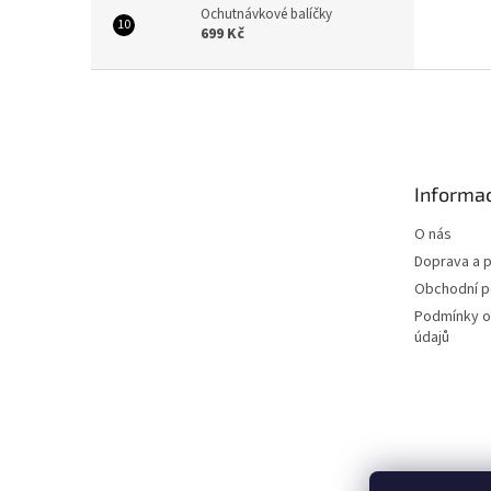
Ochutnávkové balíčky
699 Kč
Z
á
p
a
t
Informac
í
O nás
Doprava a p
Obchodní 
Podmínky o
údajů