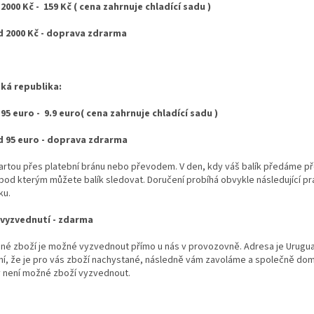
2000 Kč - 159 Kč ( cena zahrnuje chladící sadu )
 2000 Kč - doprava zdrarma
ká republika:
95 euro - 9.9 euro
( cena zahrnuje chladící sadu )
 95 euro - doprava zdrarma
artou přes platební bránu nebo převodem. V den, kdy váš balík předáme p
 pod kterým můžete balík sledovat. Doručení probíhá obvykle následující p
ku.
vyzvednutí - zdarma
né zboží je možné vyzvednout přímo u nás v provozovně. Adresa je
Urugua
ní, že je pro vás zboží nachystané, následně vám zavoláme a společně dom
 není možné zboží vyzvednout.