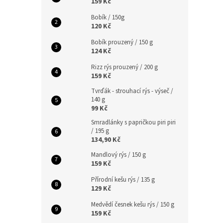
159 Kč
Bobík / 150g
120 Kč
Bobík prouzený / 150 g
124 Kč
Rizz rýs prouzený / 200 g
159 Kč
Tvrďák - strouhací rýs - výseč /
140 g
99 Kč
Smradlánky s papričkou piri piri
/ 195 g
134,90 Kč
Mandlový rýs / 150 g
159 Kč
Přírodní kešu rýs / 135 g
129 Kč
Medvědí česnek kešu rýs / 150 g
159 Kč