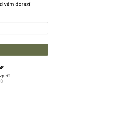
nd vám dorazí
🌿
zpečí.
jů