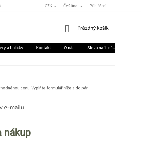
CZK
Čeština
KY OCHRANY OSOBNÍCH ÚDAJŮ
Přihlášení
NÁKUPNÍ
Prázdný košík
KOŠÍK
ry a balíčky
Kontakt
O nás
Sleva na 1. nákup 🔥
ýhodněnou cenu. Vyplňte formulář níže a do pár
 v e-mailu
a nákup