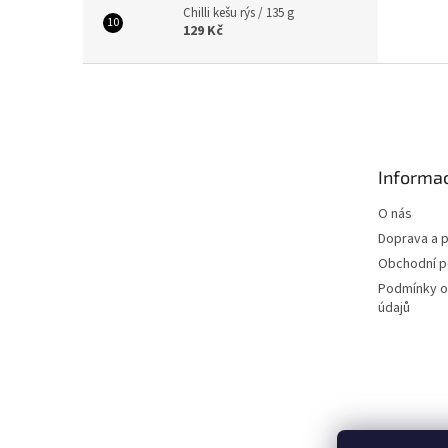
Chilli kešu rýs / 135 g
129 Kč
Z
á
p
a
t
Informac
í
O nás
Doprava a p
Obchodní 
Podmínky o
údajů