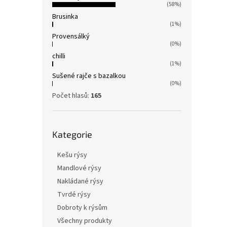
n
(58%)
e
Brusinka
(1%)
l
Provensálký
(0%)
chilli
(1%)
Sušené rajče s bazalkou
(0%)
Počet hlasů:
165
Přeskočit
Kategorie
kategorie
Kešu rýsy
Mandlové rýsy
Nakládané rýsy
Tvrdé rýsy
Dobroty k rýsům
Všechny produkty