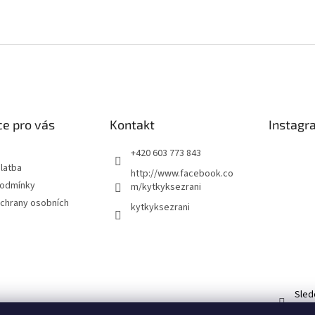
e pro vás
Kontakt
Instagr
+420 603 773 843
latba
http://www.facebook.co
podmínky
m/kytkyksezrani
chrany osobních
kytkyksezrani
Sled