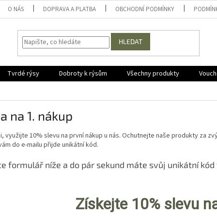
O NÁS
DOPRAVA A PLATBA
OBCHODNÍ PODMÍNKY
PODMÍN
HLEDAT
Tvrdé rýsy
Dobroty k rýsům
Všechny produkty
Vouche
a na 1. nákup
i, využijte 10% slevu na první nákup u nás. Ochutnejte naše produkty za zv
ám do e-mailu přijde unikátní kód.
e formulář níže a do pár sekund máte svůj unikátní kód
Získejte 10% slevu n