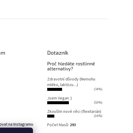
am
Dotazník
Proč hledáte rostlinné
alternativy?
Zdravotní důvody (Nemohu
mléko, laktózu....)
(34%)
Jsem Vegan :)
(50%)
Zkouším nové věci (flexitarián)
(16%)
ovat na Instagramu
Počet hlasů:
293