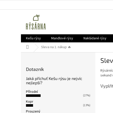
Přejít
na
obsah
Kešu rýsy
Mandlové rýsy
Nakládané rýsy
Domů
Sleva na 1. nákup 🔥
P
Slev
o
s
Dotazník
Rýsárníc
t
sekund v
r
Jaká příchuť Kešu rýsu je nejvíc
a
nejlepší?
Vyplňt
n
Přírodní
n
(27%)
í
Kopr
p
(13%)
a
Prouzený