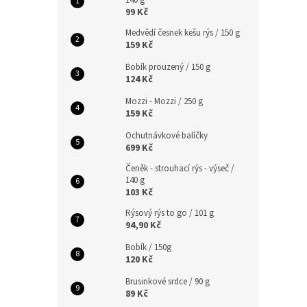
140 g
99 Kč
Medvědí česnek kešu rýs / 150 g
159 Kč
Bobík prouzený / 150 g
124 Kč
Mozzi - Mozzi / 250 g
159 Kč
Ochutnávkové balíčky
699 Kč
Čeněk - strouhací rýs - výseč /
140 g
103 Kč
Rýsový rýs to go / 101 g
94,90 Kč
Bobík / 150g
120 Kč
Brusinkové srdce / 90 g
89 Kč