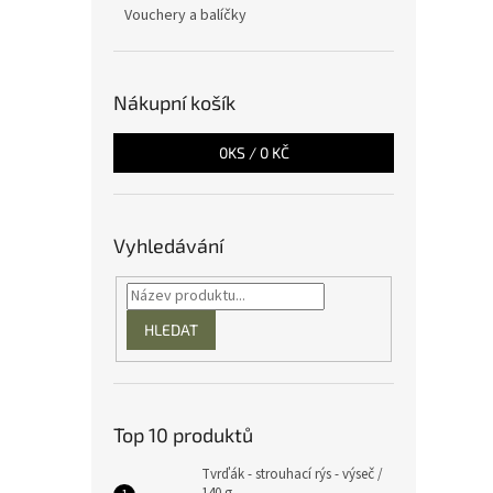
Vouchery a balíčky
Nákupní košík
0
KS /
0 KČ
Vyhledávání
HLEDAT
Top 10 produktů
Tvrďák - strouhací rýs - výseč /