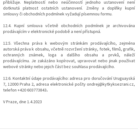
přibližuje. Neplatností nebo neúčinností jednoho ustanovení není
dotknutá platnost ostatních ustanovení. Změny a doplňky kupní
smlouvy či obchodních podmínek vyžadují písemnou formu.
12.4. Kupní smlouva včetně obchodních podmínek je archivována
prodávajícím v elektronické podobě a není přístupná.
12.5. Všechna práva k webovým stránkám prodávajícího, zejména
autorská práva k obsahu, včetně rozvržení stránky, fotek, filmů, grafik,
ochranných známek, loga a dalšího obsahu a prvků, náleží
prodávajícímu. Je zakázáno kopírovat, upravovat nebo jinak používat
webové stránky nebo jejich část bez souhlasu prodávajícího.
12.6. Kontaktní údaje prodávajícího: adresa pro doručování
Uruguayská
7
, 12000 Praha 2
, adresa elektronické pošty ondrej@kytkyksezrani.cz,
telefon +420 603773843
.
V Praze, dne 1.4.2023
Z