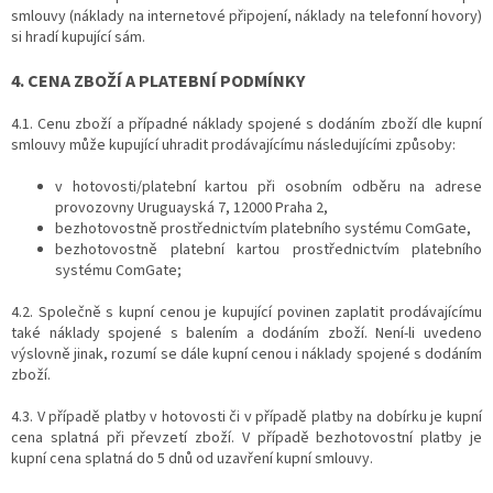
smlouvy (náklady na internetové připojení, náklady na telefonní hovory)
si hradí kupující sám.
4. CENA ZBOŽÍ A PLATEBNÍ PODMÍNKY
4.1. Cenu zboží a případné náklady spojené s dodáním zboží dle kupní
smlouvy může kupující uhradit prodávajícímu následujícími způsoby:
v hotovosti/platební kartou při osobním odběru na adrese
provozovny Uruguayská 7, 12000 Praha 2,
bezhotovostně prostřednictvím platebního systému ComGate,
bezhotovostně platební kartou prostřednictvím platebního
systému ComGate;
4.2. Společně s kupní cenou je kupující povinen zaplatit prodávajícímu
také náklady spojené s balením a dodáním zboží. Není-li uvedeno
výslovně jinak, rozumí se dále kupní cenou i náklady spojené s dodáním
zboží.
4.3. V případě platby v hotovosti či v případě platby na dobírku je kupní
cena splatná při převzetí zboží. V případě bezhotovostní platby je
kupní cena splatná do 5 dnů od uzavření kupní smlouvy.