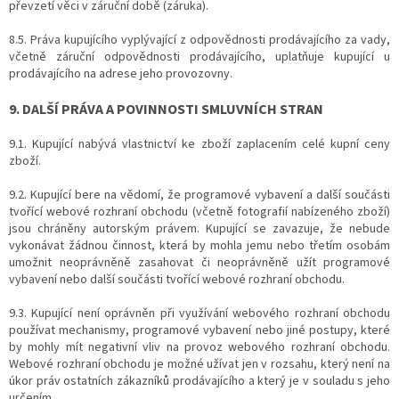
převzetí věci v záruční době (záruka).
8.5. Práva kupujícího vyplývající z odpovědnosti prodávajícího za vady,
včetně záruční odpovědnosti prodávajícího, uplatňuje kupující u
prodávajícího na adrese jeho provozovny.
9. DALŠÍ PRÁVA A POVINNOSTI SMLUVNÍCH STRAN
9.1. Kupující nabývá vlastnictví ke zboží zaplacením celé kupní ceny
zboží.
9.2. Kupující bere na vědomí, že programové vybavení a další součásti
tvořící webové rozhraní obchodu (včetně fotografií nabízeného zboží)
jsou chráněny autorským právem. Kupující se zavazuje, že nebude
vykonávat žádnou činnost, která by mohla jemu nebo třetím osobám
umožnit neoprávněně zasahovat či neoprávněně užít programové
vybavení nebo další součásti tvořící webové rozhraní obchodu.
9.3. Kupující není oprávněn při využívání webového rozhraní obchodu
používat mechanismy, programové vybavení nebo jiné postupy, které
by mohly mít negativní vliv na provoz webového rozhraní obchodu.
Webové rozhraní obchodu je možné užívat jen v rozsahu, který není na
úkor práv ostatních zákazníků prodávajícího a který je v souladu s jeho
určením.