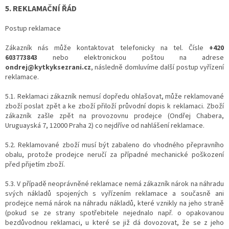
5. REKLAMAČNÍ ŘÁD
Postup reklamace
Zákazník nás může kontaktovat telefonicky na tel. Čísle
+420
603773843
nebo elektronickou poštou na adrese
ondrej@kytkyksezrani.cz
, následně domluvíme další postup vyřízení
reklamace.
5.1. Reklamaci zákazník nemusí dopředu ohlašovat, může reklamované
zboží poslat zpět a ke zboží přiloží průvodní dopis k reklamaci. Zboží
zákazník zašle zpět na provozovnu prodejce (Ondřej Chabera,
Uruguayská 7
, 12000 Praha 2
) co nejdříve od nahlášení reklamace.
5.2. Reklamované zboží musí být zabaleno do vhodného přepravního
obalu, protože prodejce neručí za případné mechanické poškození
před přijetím zboží.
5.3. V případě neoprávněné reklamace nemá zákazník nárok na náhradu
svých nákladů spojených s vyřízením reklamace a současně ani
prodejce nemá nárok na náhradu nákladů, které vznikly na jeho straně
(pokud se ze strany spotřebitele nejednalo např. o opakovanou
bezdůvodnou reklamaci, u které se již dá dovozovat, že se z jeho