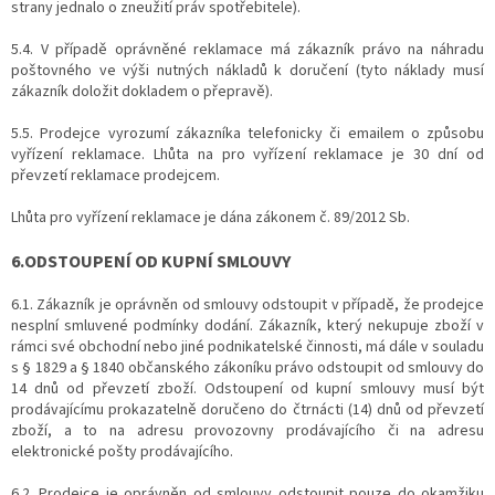
strany jednalo o zneužití práv spotřebitele).
5.4. V případě oprávněné reklamace má zákazník právo na náhradu
poštovného ve výši nutných nákladů k doručení (tyto náklady musí
zákazník doložit dokladem o přepravě).
5.5. Prodejce vyrozumí zákazníka telefonicky či emailem o způsobu
vyřízení reklamace. Lhůta na pro vyřízení reklamace je 30 dní od
převzetí reklamace prodejcem.
Lhůta pro vyřízení reklamace je dána zákonem č. 89/2012 Sb.
6.ODSTOUPENÍ OD KUPNÍ SMLOUVY
6.1. Zákazník je oprávněn od smlouvy odstoupit v případě, že prodejce
nesplní smluvené podmínky dodání. Zákazník, který nekupuje zboží v
rámci své obchodní nebo jiné podnikatelské činnosti, má dále v souladu
s § 1829 a § 1840 občanského zákoníku právo odstoupit od smlouvy do
14 dnů od převzetí zboží. Odstoupení od kupní smlouvy musí být
prodávajícímu prokazatelně doručeno do čtrnácti (14) dnů od převzetí
zboží, a to na adresu provozovny prodávajícího či na adresu
elektronické pošty prodávajícího.
6.2. Prodejce je oprávněn od smlouvy odstoupit pouze do okamžiku