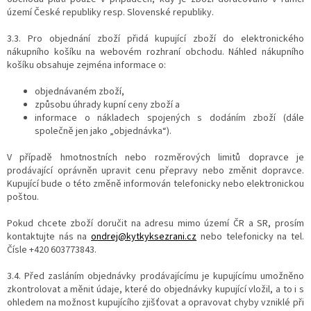
území České republiky resp. Slovenské republiky.
3.3. Pro objednání zboží přidá kupující zboží do elektronického
nákupního košíku na webovém rozhraní obchodu. Náhled nákupního
košíku obsahuje zejména informace o:
objednávaném zboží,
způsobu úhrady kupní ceny zboží a
informace o nákladech spojených s dodáním zboží (dále
společně jen jako „objednávka“).
V případě hmotnostních nebo rozměrových limitů dopravce je
prodávající oprávněn upravit cenu přepravy nebo změnit dopravce.
Kupující bude o této změně informován telefonicky nebo elektronickou
poštou.
Pokud chcete zboží doručit na adresu mimo území ČR a SR, prosím
kontaktujte nás na
ondrej@kytkyksezrani.cz
nebo telefonicky na tel.
Čísle
+420
603773843
.
3.4. Před zasláním objednávky prodávajícímu je kupujícímu umožněno
zkontrolovat a měnit údaje, které do objednávky kupující vložil, a to i s
ohledem na možnost kupujícího zjišťovat a opravovat chyby vzniklé při