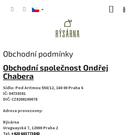
Přejít
NÁKUP
na
obsah
KOŠÍK
Obchodní podmínky
Obchodní společnost Ondřej
Chabera
Sídlo: Pod Aritmou 550/12, 160 00 Praha 6
IČ: 04730381
DIČ: CZ8208190078
Adresa provozovny:
Rýsárna
Uruguayská 7
, 12000 Praha 2
Tel:
+420 603773843