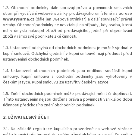
1.2. Obchodní podmínky dále upravují práva a povinnosti smluvních
stran při využívání webové stránky prodávajícího umístěné na adrese
www.rysarna.cz
(dále jen „webová stránka“) a další související právní
vztahy. Obchodní podmínky se nevztahují na případy, kdy osoba, která
má v úmyslu nakoupit zboží od prodávajícího, jedná při objednávání
zboží v rámci své podnikatelské činnosti.
1.3. Ustanovení odchylná od obchodních podmínek je možné sjednat v
kupní smlouvě. Odchylná ujednání v kupní smlouvě mají přednost před
ustanoveními obchodních podmínek.
1.4. Ustanovení obchodních podmínek jsou nedílnou součástí kupní
smlouvy. Kupní smlouva a obchodní podmínky jsou vyhotoveny v
českém jazyce. Kupní smlouvu lze uzavřít v českém jazyce.
1.5. Znění obchodních podmínek může prodávající měnit či doplňovat.
Tímto ustanovením nejsou dotčena práva a povinnosti vzniklá po dobu
účinnosti předchozího znění obchodních podmínek.
2. UŽIVATELSKÝ ÚČET
2.1. Na základě registrace kupujícího provedené na webové stránce
může kupující přistupovat do svého uživatelského rozhraní. Ze svého