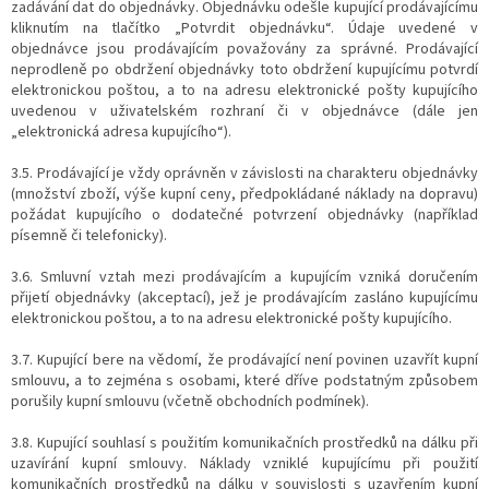
zadávání dat do objednávky. Objednávku odešle kupující prodávajícímu
kliknutím na tlačítko „Potvrdit objednávku“. Údaje uvedené v
objednávce jsou prodávajícím považovány za správné. Prodávající
neprodleně po obdržení objednávky toto obdržení kupujícímu potvrdí
elektronickou poštou, a to na adresu elektronické pošty kupujícího
uvedenou v uživatelském rozhraní či v objednávce (dále jen
„elektronická adresa kupujícího“).
3.5. Prodávající je vždy oprávněn v závislosti na charakteru objednávky
(množství zboží, výše kupní ceny, předpokládané náklady na dopravu)
požádat kupujícího o dodatečné potvrzení objednávky (například
písemně či telefonicky).
3.6. Smluvní vztah mezi prodávajícím a kupujícím vzniká doručením
přijetí objednávky (akceptací), jež je prodávajícím zasláno kupujícímu
elektronickou poštou, a to na adresu elektronické pošty kupujícího.
3.7. Kupující bere na vědomí, že prodávající není povinen uzavřít kupní
smlouvu, a to zejména s osobami, které dříve podstatným způsobem
porušily kupní smlouvu (včetně obchodních podmínek).
3.8. Kupující souhlasí s použitím komunikačních prostředků na dálku při
uzavírání kupní smlouvy. Náklady vzniklé kupujícímu při použití
komunikačních prostředků na dálku v souvislosti s uzavřením kupní