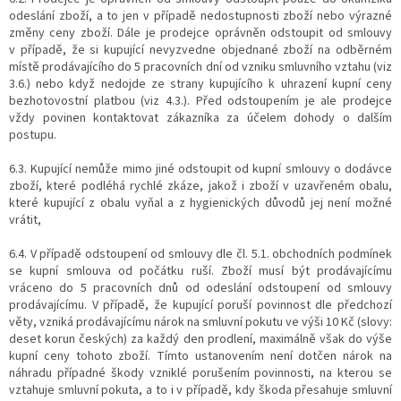
odeslání zboží, a to jen v případě nedostupnosti zboží nebo výrazné
změny ceny zboží. Dále je prodejce oprávněn odstoupit od smlouvy
v případě, že si kupující nevyzvedne objednané zboží na odběrném
místě prodávajícího do 5 pracovních dní od vzniku smluvního vztahu (viz
3.6.) nebo když nedojde ze strany kupujícího k uhrazení kupní ceny
bezhotovostní platbou (viz 4.3.). Před odstoupením je ale prodejce
vždy povinen kontaktovat zákazníka za účelem dohody o dalším
postupu.
6.3. Kupující nemůže mimo jiné odstoupit od kupní smlouvy o dodávce
zboží, které podléhá rychlé zkáze, jakož i zboží v uzavřeném obalu,
které kupující z obalu vyňal a z hygienických důvodů jej není možné
vrátit,
6.4. V případě odstoupení od smlouvy dle čl. 5.1. obchodních podmínek
se kupní smlouva od počátku ruší. Zboží musí být prodávajícímu
vráceno do 5 pracovních dnů od odeslání odstoupení od smlouvy
prodávajícímu. V případě, že kupující poruší povinnost dle předchozí
věty, vzniká prodávajícímu nárok na smluvní pokutu ve výši 10 Kč (slovy:
deset korun českých) za každý den prodlení, maximálně však do výše
kupní ceny tohoto zboží. Tímto ustanovením není dotčen nárok na
náhradu případné škody vzniklé porušením povinnosti, na kterou se
vztahuje smluvní pokuta, a to i v případě, kdy škoda přesahuje smluvní