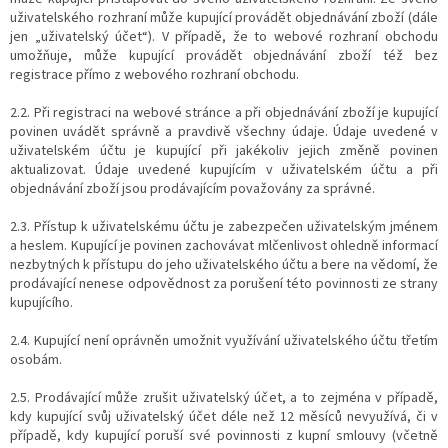
uživatelského rozhraní může kupující provádět objednávání zboží (dále
jen „uživatelský účet“). V případě, že to webové rozhraní obchodu
umožňuje, může kupující provádět objednávání zboží též bez
registrace přímo z webového rozhraní obchodu.
2.2. Při registraci na webové stránce a při objednávání zboží je kupující
povinen uvádět správně a pravdivě všechny údaje. Údaje uvedené v
uživatelském účtu je kupující při jakékoliv jejich změně povinen
aktualizovat. Údaje uvedené kupujícím v uživatelském účtu a při
objednávání zboží jsou prodávajícím považovány za správné.
2.3. Přístup k uživatelskému účtu je zabezpečen uživatelským jménem
a heslem. Kupující je povinen zachovávat mlčenlivost ohledně informací
nezbytných k přístupu do jeho uživatelského účtu a bere na vědomí, že
prodávající nenese odpovědnost za porušení této povinnosti ze strany
kupujícího.
2.4. Kupující není oprávněn umožnit využívání uživatelského účtu třetím
osobám.
2.5. Prodávající může zrušit uživatelský účet, a to zejména v případě,
kdy kupující svůj uživatelský účet déle než 12 měsíců nevyužívá, či v
případě, kdy kupující poruší své povinnosti z kupní smlouvy (včetně