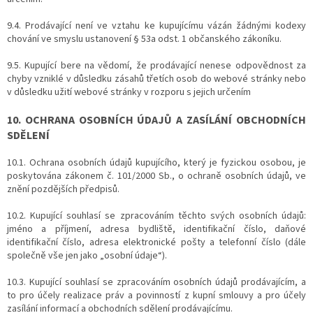
9.4. Prodávající není ve vztahu ke kupujícímu vázán žádnými kodexy
chování ve smyslu ustanovení § 53a odst. 1 občanského zákoníku.
9.5. Kupující bere na vědomí, že prodávající nenese odpovědnost za
chyby vzniklé v důsledku zásahů třetích osob do webové stránky nebo
v důsledku užití webové stránky v rozporu s jejich určením
10. OCHRANA OSOBNÍCH ÚDAJŮ A ZASÍLÁNÍ OBCHODNÍCH
SDĚLENÍ
10.1. Ochrana osobních údajů kupujícího, který je fyzickou osobou, je
poskytována zákonem č. 101/2000 Sb., o ochraně osobních údajů, ve
znění pozdějších předpisů.
10.2. Kupující souhlasí se zpracováním těchto svých osobních údajů:
jméno a příjmení, adresa bydliště, identifikační číslo, daňové
identifikační číslo, adresa elektronické pošty a telefonní číslo (dále
společně vše jen jako „osobní údaje“).
10.3. Kupující souhlasí se zpracováním osobních údajů prodávajícím, a
to pro účely realizace práv a povinností z kupní smlouvy a pro účely
zasílání informací a obchodních sdělení prodávajícímu.