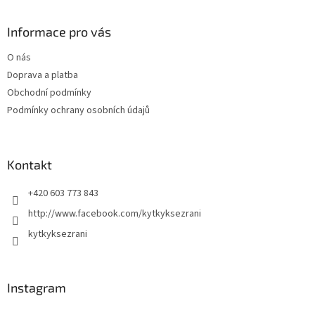
á
p
a
Informace pro vás
t
O nás
í
Doprava a platba
Obchodní podmínky
Podmínky ochrany osobních údajů
Kontakt
+420 603 773 843
http://www.facebook.com/kytkyksezrani
kytkyksezrani
Instagram