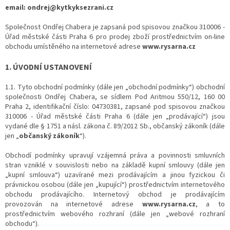
email: ondrej@kytkyksezrani.cz
Společnost Ondřej Chabera je zapsaná pod spisovou značkou 310006 -
Úřad městské části Praha 6 pro prodej zboží prostřednictvím on-line
obchodu umístěného na internetové adrese
www.rysarna.cz
1. ÚVODNÍ USTANOVENÍ
1.1. Tyto obchodní podmínky (dále jen „obchodní podmínky“) obchodní
společnosti Ondřej Chabera, se sídlem Pod Aritmou 550/12, 160 00
Praha 2, identifikační číslo: 04730381, zapsané pod spisovou značkou
310006 - Úřad městské části Praha 6 (dále jen „prodávající“) jsou
vydané dle § 1751 a násl. zákona č. 89/2012 Sb., občanský zákoník (dále
jen „
občanský zákoník
“).
Obchodí podmínky upravují vzájemná práva a povinnosti smluvních
stran vzniklé v souvislosti nebo na základě kupní smlouvy (dále jen
„kupní smlouva“) uzavírané mezi prodávajícím a jinou fyzickou či
právnickou osobou (dále jen „kupující“) prostřednictvím internetového
obchodu prodávajícího. Internetový obchod je prodávajícím
provozován na internetové adrese
www.rysarna.cz
, a to
prostřednictvím webového rozhraní (dále jen „webové rozhraní
obchodu“).