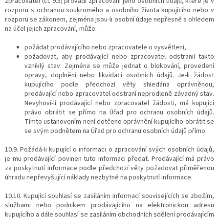
zpracovatel (čl. 9.5) provádí zpracování jeho osobních údajů, které je v
rozporu s ochranou soukromého a osobního života kupujícího nebo v
rozporu se zákonem, zejména jsou-li osobní údaje nepřesné s ohledem
na účel jejich zpracování, může:
požádat prodávajícího nebo zpracovatele o vysvětlení,
požadovat, aby prodávající nebo zpracovatel odstranil takto
vzniklý stav. Zejména se může jednat o blokování, provedení
opravy, doplnění nebo likvidaci osobních údajů. Je-li žádost
kupujícího podle předchozí věty shledána oprávněnou,
prodávající nebo zpracovatel odstraní neprodleně závadný stav.
Nevyhoví-li prodávající nebo zpracovatel žádosti, má kupující
právo obrátit se přímo na Úřad pro ochranu osobních údajů.
Tímto ustanovením není dotčeno oprávnění kupujícího obrátit se
se svým podnětem na Úřad pro ochranu osobních údajů přímo.
10.9. Požádá-li kupující o informaci o zpracování svých osobních údajů,
je mu prodávající povinen tuto informaci předat. Prodávající má právo
za poskytnutí informace podle předchozí věty požadovat přiměřenou
úhradu nepřevyšující náklady nezbytné na poskytnutí informace.
10.10. Kupující souhlasí se zasíláním informací souvisejících se zbožím,
službami nebo podnikem prodávajícího na elektronickou adresu
kupujícího a dále souhlasí se zasíláním obchodních sdělení prodávajícím