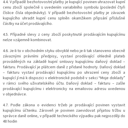
4.4. V případě bezhotovostní platby je kupující povinen uhrazovat kupní
cenu zboží společně s uvedením variabilního symbolu (poslední čtyři
číslice čísla objednávky). V případě bezhotovostní platby je závazek
kupujícího uhradit kupní cenu splněn okamžikem připsání příslušné
částky na účet prodávajícího.
4.5. Případné slevy z ceny zboží poskytnuté prodávajícím kupujícímu
nelze vzájemně kombinovat.
4.6. Je-li to v obchodním styku obvyklé nebo je-li tak stanoveno obecně
závaznými právními předpisy, vystaví prodávající ohledně plateb
prováděných na základě kupní smlouvy kupujícímu daňový doklad –
fakturu. Prodávající je plátcem daně z přidané hodnoty. Daňový doklad
– fakturu vystaví prodávající kupujícímu po uhrazení ceny zboží a
kupující jí má k dispozici v elektronické podobě v sekci “Moje doklady”
v rámci svého uživatelského účtu. Daňový doklad – fakturu – zašle
prodávající kupujícímu i elektronicky na emailovou adresu uvedenou
v objednávce.
4.7. Podle zákona o evidenci tržeb je prodávající povinen vystavit
kupujícímu účtenku. Zároveň je povinen zaevidovat přijatou tržbu u
správce daně online, v případě technického výpadku pak nejpozději do
48 hodin