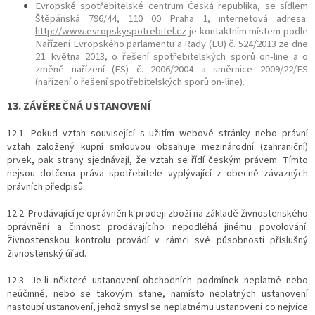
Evropské spotřebitelské centrum Česká republika, se sídlem
Štěpánská 796/44, 110 00 Praha 1, internetová adresa:
http://www.evropskyspotrebitel.cz
je kontaktním místem podle
Nařízení Evropského parlamentu a Rady (EU) č. 524/2013 ze dne
21. května 2013, o řešení spotřebitelských sporů on-line a o
změně nařízení (ES) č. 2006/2004 a směrnice 2009/22/ES
(nařízení o řešení spotřebitelských sporů on-line).
13. ZÁVĚREČNÁ USTANOVENÍ
12.1. Pokud vztah související s užitím webové stránky nebo právní
vztah založený kupní smlouvou obsahuje mezinárodní (zahraniční)
prvek, pak strany sjednávají, že vztah se řídí českým právem. Tímto
nejsou dotčena práva spotřebitele vyplývající z obecně závazných
právních předpisů.
12.2. Prodávající je oprávněn k prodeji zboží na základě živnostenského
oprávnění a činnost prodávajícího nepodléhá jinému povolování.
Živnostenskou kontrolu provádí v rámci své působnosti příslušný
živnostenský úřad.
12.3. Je-li některé ustanovení obchodních podmínek neplatné nebo
neúčinné, nebo se takovým stane, namísto neplatných ustanovení
nastoupí ustanovení, jehož smysl se neplatnému ustanovení co nejvíce