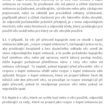
smlouvou se rozumí, že prodávaná věc má jakost a užitné vlastnosti
smlouvou požadované, prodávajícím, výrobcem nebo jeho zástupcem
popisované, nebo na základě jimi prováděné reklamy očekávané,
popřípadě jakost a užitné vlastnosti pro věc takového druhu obvyklé,
že odpovídá požadavkům právních předpisů, je v tomu odpovídajícím
množství, míře nebo hmotnosti a odpovídá účelu, který prodávající pro
použití věci uvádí nebo pro který se věc obvykle používá.
8.3. V případě, že věc při převzetí kupujícím není ve shodě s kupní
smlouvou (dále jen „rozpor s kupní smlouvou“), má kupující právo na to,
aby prodávající bezplatně a bez zbytečného odkladu věc uvedl do
stavu odpovídajícího kupní smlouvě, a to podle požadavku kupujícího
buď výměnou věci, nebo její opravou; není-li takový postup možný,
může kupující požadovat přiměřenou slevu z ceny věci nebo od
smlouvy odstoupit. To neplatí, pokud kupující před převzetím věci o
rozporu s kupní smlouvou věděl nebo rozpor s kupní smlouvou sám
způsobil. Rozpor s kupní smlouvou, který se projeví během šesti (6)
měsíců ode dne převzetí věci, se považuje za rozpor existující již při
jejím převzetí, pokud to neodporuje povaze věci nebo pokud se
neprokáže opak.
8.4. Nejde-li o věci, které se rychle kazí nebo o věci použité, odpovídá
prodávající za vady, které se projeví jako rozpor s kupní smlouvou po