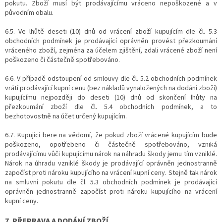
pokutu. Zboží musí být prodávajícímu vráceno nepoškozené a v
původním obalu.
6.5. Ve lhůtě deseti (10) dnů od vrácení zboží kupujícím dle čl. 5.3
obchodních podmínek je prodávající oprávněn provést přezkoumání
vráceného zboží, zejména za účelem zjištění, zdali vrácené zboží není
poškozeno či částečně spotřebováno.
6.6. V případě odstoupení od smlouvy dle čl. 5.2 obchodních podmínek
vrátí prodávající kupní cenu (bez nákladů vynaložených na dodání zboží)
kupujícímu nejpozději do deseti (10) dnů od skončení lhůty na
přezkoumání zboží dle čl. 5.4 obchodních podmínek, a to
bezhotovostně na účet určený kupujícím.
6.7. Kupující bere na vědomí, že pokud zboží vrácené kupujícím bude
poškozeno, opotřebeno či částečně spotřebováno, vzniká
prodávajícímu vůči kupujícímu nárok na náhradu škody jemu tím vzniklé.
Nárok na úhradu vzniklé škody je prodávající oprávněn jednostranně
započíst proti nároku kupujícího na vrácení kupní ceny. Stejně tak nárok
na smluvní pokutu dle čl. 5.3 obchodních podmínek je prodávající
oprávněn jednostranně započíst proti nároku kupujícího na vrácení
kupní ceny.
7. PŘEPRAVA A DODÁNÍ ZBOŽÍ