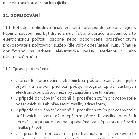
na elektronickou adresu kupujícího.
11. DORUČOVÁNÍ
11.1. Nebude-li dohodnuto jinak, veškerá korespondence související s
kupní smlouvou musí být druhé smluvní straně doručena písemně, a to
elektronickou poštou, osobně nebo doporučeně prostřednictvím
provozovatele poštovních služeb (dle volby odesílatele). Kupujícímu je
doručováno na adresu elektronické pošty uvedenou v jeho
uživatelském účtu.
11.2. Zpráva je doručena:
v případě doručování elektronickou poštou okamžikem jejího
přijetí na server příchozí pošty; integrita zpráv zaslaných
elektronickou poštou může být zajištěna certifikátem,
v případě doručování osobně či prostřednictvím provozovatele
poštovních služeb převzetím zásilky adresátem,
v případě doručování osobně či prostřednictvím provozovatele
poštovních služeb též odepřením převzetí zásilky, odepře-li
adresát (popřípadě osoba oprávněná za něj zásilku převzít)
zásilku převzít,
v případě doručování prostřednictvím provozovatele