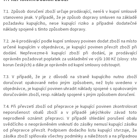
7.1. Způsob doručení zboží určuje prodávající, není-li v kupní smlouvě
stanoveno jinak. V případě, že je způsob dopravy smluven na základě
požadavku kupujícího, nese kupující riziko a případné dodatečné
náklady spojené s tímto způsobem dopravy.
7.2. Je-li prodávající podle kupní smlouvy povinen dodat zboží na místo
určené kupujícím v objednávce, je kupující povinen převzít zboží při
dodání. Nepřevezme-li kupující zboží při dodání, je prodávající
oprávněn požadovat poplatek za uskladnění ve výši 100 Kč (slovy: sto
korun českých) a dále je oprávněn od kupní smlouvy odstoupit.
7.3. V případě, že je z důvodů na straně kupujícího nutno zboží
doručovat opakovaně nebo jiným způsobem, než bylo uvedeno v
objednávce, je kupující povinen uhradit náklady spojené s opakovaným
doručováním zboží, resp. náklady spojené s jiným způsobem doručení.
7.4. Při převzetí zboží od přepravce je kupující povinen zkontrolovat
neporušenost obalů zboží a v případě jakýchkoliv závad toto
neprodleně oznámit přepravci. V případě shledání porušení obalu
svědčícího o neoprávněném vniknutí do zásilky nemusí kupující zásilku
od přepravce převzít. Podpisem dodacího listu kupující stvrzuje, že
zásilka zboží splňovala všechny podmínky a náležitosti a na případnou