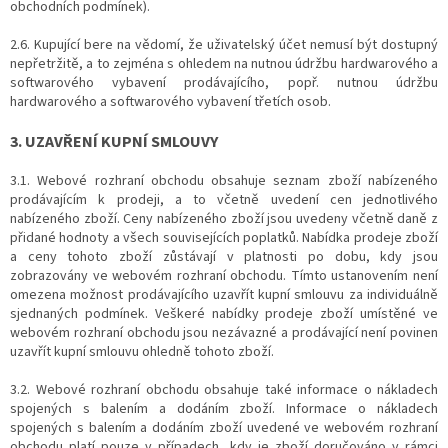
obchodních podmínek).
2.6. Kupující bere na vědomí, že uživatelský účet nemusí být dostupný
nepřetržitě, a to zejména s ohledem na nutnou údržbu hardwarového a
softwarového vybavení prodávajícího, popř. nutnou údržbu
hardwarového a softwarového vybavení třetích osob.
3. UZAVŘENÍ KUPNÍ SMLOUVY
3.1. Webové rozhraní obchodu obsahuje seznam zboží nabízeného
prodávajícím k prodeji, a to včetně uvedení cen jednotlivého
nabízeného zboží. Ceny nabízeného zboží jsou uvedeny včetně daně z
přidané hodnoty a všech souvisejících poplatků. Nabídka prodeje zboží
a ceny tohoto zboží zůstávají v platnosti po dobu, kdy jsou
zobrazovány ve webovém rozhraní obchodu. Tímto ustanovením není
omezena možnost prodávajícího uzavřít kupní smlouvu za individuálně
sjednaných podmínek. Veškeré nabídky prodeje zboží umístěné ve
webovém rozhraní obchodu jsou nezávazné a prodávající není povinen
uzavřít kupní smlouvu ohledně tohoto zboží.
3.2. Webové rozhraní obchodu obsahuje také informace o nákladech
spojených s balením a dodáním zboží. Informace o nákladech
spojených s balením a dodáním zboží uvedené ve webovém rozhraní
obchodu platí pouze v případech, kdy je zboží doručováno v rámci