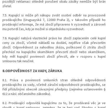
pozdější reklamaci ohledně porušení obalu zásilky nemůže být brán
zřetel.
7.5. Kupující si může při nákupu zvolit osobní odběr na provozovně
prodávajícího (
Uruguayská 7
, 12000 Praha 2
), v takovém případě ho
prodávající informuje, že má zboží připraveno k vyzvednutí a zároveň
mu potvrdí čas, kdy je možné si objednávku vyzvednout.
7.6. Kupující nabývá vlastnické právo ke zboží zaplacením celé kupní
ceny za zboží, včetně nákladů na dodání, nejdříve však převzetím
zboží. Odpovědnost za nahodilou zkázu, poškození či ztrátu zboží
přechází na kupujícího okamžikem převzetí zboží nebo okamžikem,
kdy měl kupující povinnost zboží převzít, ale v rozporu s kupní
smlouvou tak neučinil.
8.ODPOVĚDNOST ZA VADY, ZÁRUKA
8.1. Práva a povinnosti smluvních stran ohledně odpovědnosti
prodávajícího za vady, včetně záruční odpovědnosti prodávajícího, se
řídí příslušnými obecně závaznými předpisy (zejména ustanovením §
612 a násl. občanského zákoníku).
8.2. Prodávající odpovídá kupujícímu za to, že prodávaná věc je ve
shodě s kupní smlouvou, zejména, že je bez vad. Shodou s kupní