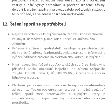
poštovních služeb uplynutím lhůty deseti (10) dnů od uložení
zásilky a dání výzvy adresátovi k převzetí uložené zásilky,
dojde-li k uložení zásilky u provozovatele poštovních služeb, a
to i v případě, že se adresát o uložení nedozvěděl.
12. Řešení sporů se spotřebiteli
Nejsme ve vztahu ke kupujícím vázáni žádnými kodexy chování
ve smyslu ustanovení § 1826 odst. 1 písm. e) Občanského
zákoníku
Vyřizování stížností spotřebitelů zajišťujeme prostřednictvím
elektronické adresy barbora
@kytkyksezrani.cz
. Informaci o
vyřízení stížnosti zašleme na elektronickou adresu kupujícího.
K mimosoudnímu řešení spotřebitelských sporů ze Smlouvy je
příslušná Česká obchodní inspekce, se sídlem Štěpánská
796/44, 110 00 Praha 1, IČ: 000 20 869, internetová adresa:
http://www.coi.cz
.
Platformu pro řešení sporů on-line nacházející se na internetové
adrese
http://ec.europa.eu/consumers/odr
je možné využít při
řešení sporů mezi prodávajícím a kupujícím, který je
spotřebitelem, z kupní smlouvy uzavřené elektronickými
prostředky.