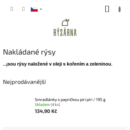
Přejít
NÁKUP
na
obsah
KOŠÍK
Nakládané rýsy
sou rýsy naložené v oleji s kořením a zeleninou.
...j
Nejprodávanější
Smradlánky s papričkou piri piri / 195 g
Skladem
(4 ks)
134,90 Kč
Ř