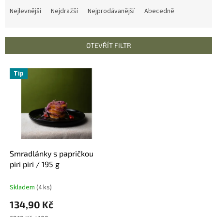
a
Nejlevnější
Nejdražší
Nejprodávanější
Abecedně
z
e
n
OTEVŘÍT FILTR
í
p
V
r
Tip
ý
o
p
d
i
u
s
k
p
t
r
ů
o
d
Smradlánky s papričkou
u
piri piri / 195 g
k
t
Skladem
(4 ks)
ů
134,90 Kč