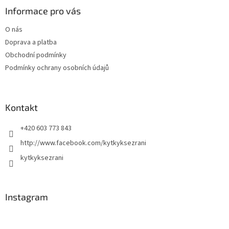
ý
a
Informace pro vás
p
t
i
O nás
í
s
Doprava a platba
u
Obchodní podmínky
Podmínky ochrany osobních údajů
Kontakt
+420 603 773 843
http://www.facebook.com/kytkyksezrani
kytkyksezrani
Instagram