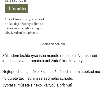
Měrná
69,18 Kč / 100 g
cena:
Do košíku
Smradlánky pro ty, kteří rádi
občas dají něco vyzrálého a
pěkně naloženého v oleji s
cibulí, kořením a pikantní
papričkou. Proč zkusit
Smradlánky? ...
1
položek celkem
O
v
l
Základem těchto rýsů jsou mandle nebo tofu. Neobsahují
á
lepek, barviva, aromata a ani žádné konzervanty.
d
a
Nejlépe chutnají několik dní uleželé s chlebem a pokud mu
c
í
holdujete tak i jedním ze sedmého schodu.
p
Vybrat si můžete z několika typů a příchutí.
r
v
Z
k
y
á
v
p