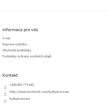
Z
á
p
a
Informace pro vás
t
O nás
í
Doprava a platba
Obchodní podmínky
Podmínky ochrany osobních údajů
Kontakt
+420 603 773 843
http://www.facebook.com/kytkyksezrani
kytkyksezrani