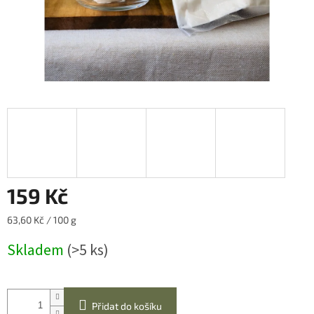
159 Kč
Měrná
63,60 Kč / 100 g
cena:
Skladem
(>5 ks)
Přidat do košíku