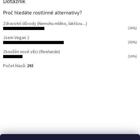
Dotazník
Proč hledáte rostlinné alternativy?
Zdravotní důvody (Nemohu mléko, laktózu....)
(34%)
Jsem Vegan :)
(50%)
Zkouším nové věci (flexitarián)
(16%)
Počet hlasů:
293