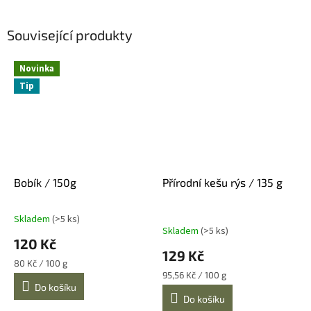
Související produkty
Novinka
Tip
Bobík / 150g
Přírodní kešu rýs / 135 g
Skladem
(>5 ks)
Průměrné
Skladem
(>5 ks)
hodnocení
120 Kč
produktu
129 Kč
je
Měrná
80 Kč / 100 g
5,0
cena:
Měrná
95,56 Kč / 100 g
z
cena:
Do košíku
Do košíku
5