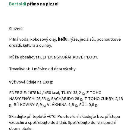
Bertoldi
přímo na pizze!
Složení:
Pitná voda, kokosový olej,
kešu
, rýže, jedlá sůl, pochoutkové
droždí, kultura z quinoy.
Může obsahovat LEPEK a SKOŘÁPKOVÉ PLODY.
Trvanlivost: 1 měsíce od data výroby
Výživové údaje na 100 g:
ENERGIE: 1678 kJ / 450 kcal, TUKY: 33,2 g, Z TOHO
NASYCENÝCH: 26,33 g, SACHARIDY: 26 g, Z TOHO CUKRY: 2,18
g, BÍLKOVINY: 8,9 g, VLÁKNINA: 1,8 g, SŮL: 0,8 g.
Skladujte při teplotě +6°C. Po otevření skladujte bez přístupu
vzduchu a spotřebujte do 5 dnů. Spotřebujte do: viz spodní
strana obalu.