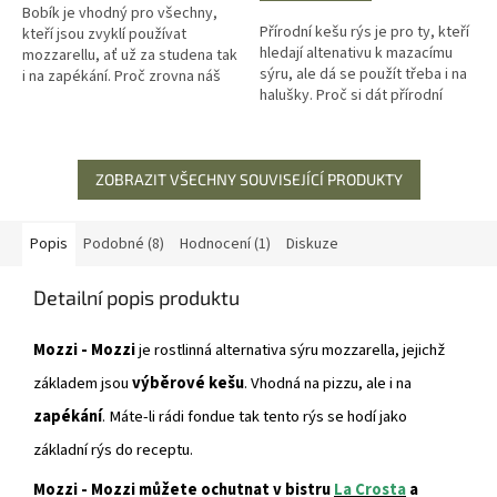
hvězdiček.
Bobík je vhodný pro všechny,
Přírodní kešu rýs je pro ty, kteří
kteří jsou zvyklí používat
hledají altenativu k mazacímu
mozzarellu, ať už za studena tak
sýru, ale dá se použít třeba i na
i na zapékání. Proč zrovna náš
halušky. Proč si dát přírodní
Bobík? neobsahuje: lepek,
kešu rýs? neobsahuje: lepek,
soju, mléko skvělý na...
soju, mléko...
ZOBRAZIT VŠECHNY SOUVISEJÍCÍ PRODUKTY
Popis
Podobné (8)
Hodnocení (1)
Diskuze
Detailní popis produktu
Mozzi - Mozzi
je rostlinná alternativa sýru mozzarella, jejichž
základem jsou
výběrové kešu
.
Vhodná na pizzu, ale i na
zapékání
. Máte-li rádi fondue tak tento rýs se hodí jako
základní rýs do receptu.
Mozzi - Mozzi můžete ochutnat v bistru
La Crosta
a